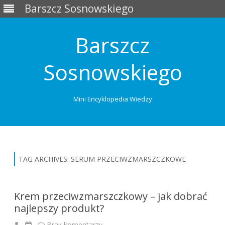
Barszcz Sosnowskiego
Barszcz
Sosnowskiego
Mini Encyklopedia Wiedzy
Skip
to
content
TAG ARCHIVES:
SERUM PRZECIWZMARSZCZKOWE
Krem przeciwzmarszczkowy – jak dobrać
najlepszy produkt?
Brak komentarzy
d