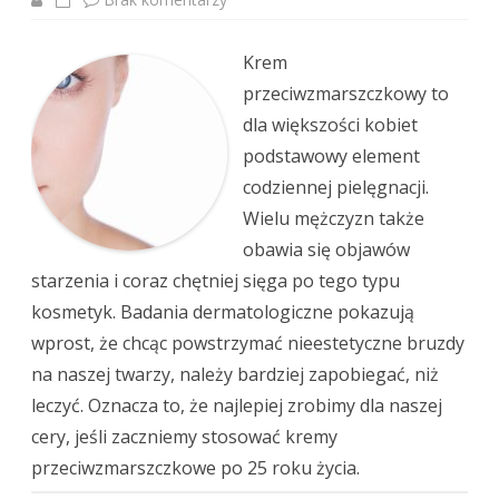
o
K
r
Krem
e
m
przeciwzmarszczkowy to
p
r
dla większości kobiet
z
e
podstawowy element
c
i
codziennej pielęgnacji.
w
z
Wielu mężczyzn także
m
a
obawia się objawów
r
s
starzenia i coraz chętniej sięga po tego typu
z
c
kosmetyk. Badania dermatologiczne pokazują
z
k
wprost, że chcąc powstrzymać nieestetyczne bruzdy
o
w
na naszej twarzy, należy bardziej zapobiegać, niż
y
–
leczyć. Oznacza to, że najlepiej zrobimy dla naszej
j
a
cery, jeśli zaczniemy stosować kremy
k
d
przeciwzmarszczkowe po 25 roku życia.
o
b
r