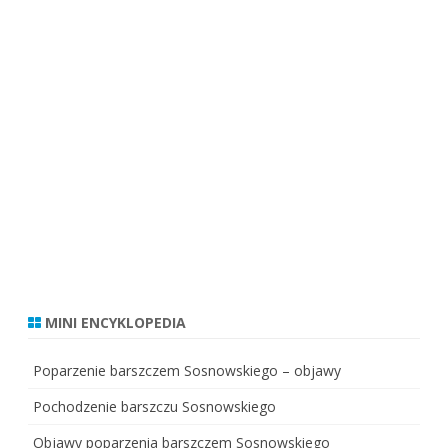
a
ć
n
a
j
l
e
p
s
z
y
p
r
o
d
u
k
t
?
MINI ENCYKLOPEDIA
Poparzenie barszczem Sosnowskiego – objawy
Pochodzenie barszczu Sosnowskiego
Objawy poparzenia barszczem Sosnowskiego