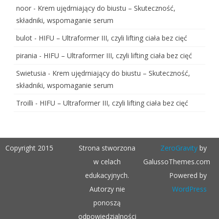
noor
-
Krem ujędrniający do biustu – Skuteczność,
składniki, wspomaganie serum
bulot
-
HIFU – Ultraformer III, czyli lifting ciała bez cięć
pirania
-
HIFU – Ultraformer III, czyli lifting ciała bez cięć
Swietusia
-
Krem ujędrniający do biustu – Skuteczność,
składniki, wspomaganie serum
Troilli
-
HIFU – Ultraformer III, czyli lifting ciała bez cięć
Copyright 2015
Strona stworzona
ZeroGravity
by
w celach
GalussoThemes.com
edukacyjnych.
Powered by
Autorzy nie
WordPress
ponoszą
odpowiedzialności