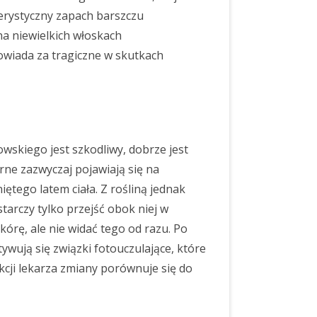
terystyczny zapach barszczu
na niewielkich włoskach
powiada za tragiczne w skutkach
owskiego jest szkodliwy, dobrze jest
rne zazwyczaj pojawiają się na
iętego latem ciała. Z rośliną jednak
arczy tylko przejść obok niej w
skórę, ale nie widać tego od razu. Po
ywują się związki fotouczulające, które
kcji lekarza zmiany porównuje się do