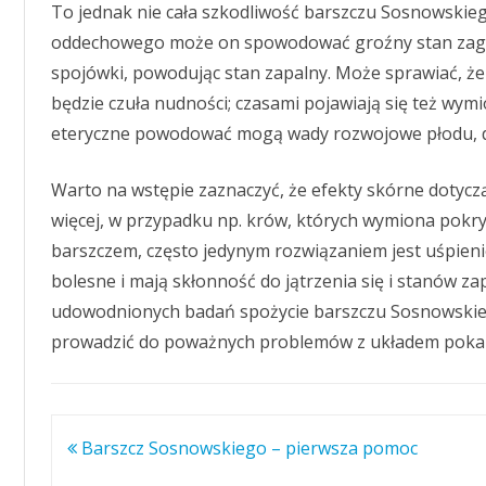
To jednak nie cała szkodliwość barszczu Sosnowskie
oddechowego może on spowodować groźny stan zagro
spojówki, powodując stan zapalny. Może sprawiać, ż
będzie czuła nudności; czasami pojawiają się też wymio
eteryczne powodować mogą wady rozwojowe płodu, dla
Warto na wstępie zaznaczyć, że efekty skórne dotyczą n
więcej, w przypadku np. krów, których wymiona pokry
barszczem, często jedynym rozwiązaniem jest uśpienie
bolesne i mają skłonność do jątrzenia się i stanów za
udowodnionych badań spożycie barszczu Sosnowskie
prowadzić do poważnych problemów z układem poka
Nawigacja
Barszcz Sosnowskiego – pierwsza pomoc
wpisu