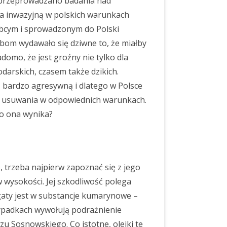
ie przeprowadzano badania nad
a inwazyjną w polskich warunkach
obcym i sprowadzonym do Polski
bom wydawało się dziwne to, że miałby
domo, że jest groźny nie tylko dla
odarskich, czasem także dzikich.
 bardzo agresywną i dlatego w Polsce
az usuwania w odpowiednich warunkach.
go ona wynika?
, trzeba najpierw zapoznać się z jego
 wysokości. Jej szkodliwość polega
gaty jest w substancje kumarynowe –
zypadkach wywołują podrażnienie
zu Sosnowskiego. Co istotne, olejki te