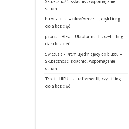
Skuteczność, składniki, wspomaganie
serum
bulot
-
HIFU – Ultraformer III, czyli lifting
ciała bez cięć
pirania
-
HIFU – Ultraformer III, czyli lifting
ciała bez cięć
Swietusia
-
Krem ujędrniający do biustu –
Skuteczność, składniki, wspomaganie
serum
Troilli
-
HIFU – Ultraformer III, czyli lifting
ciała bez cięć