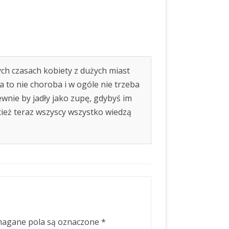
ych czasach kobiety z dużych miast
ża to nie choroba i w ogóle nie trzeba
wnie by jadły jako zupę, gdybyś im
ecież teraz wszyscy wszystko wiedzą
agane pola są oznaczone
*