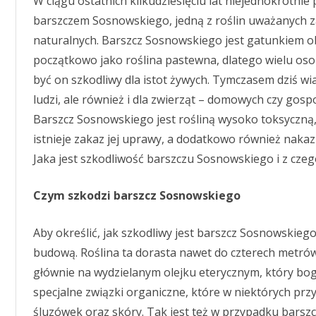
W ciągu ostatnich kilkudziesięciu lat niejednokrotn
z
c
barszczem Sosnowskiego, jedną z roślin uważanych z
z
S
naturalnych. Barszcz Sosnowskiego jest gatunkiem 
o
s
początkowo jako roślina pastewna, dlatego wielu oso
n
o
być on szkodliwy dla istot żywych. Tymczasem dziś wia
w
s
ludzi, ale również i dla zwierząt – domowych czy gosp
k
i
Barszcz Sosnowskiego jest rośliną wysoko toksyczną,
e
g
istnieje zakaz jej uprawy, a dodatkowo również nak
o
j
Jaka jest szkodliwość barszczu Sosnowskiego i z cze
e
s
t
Czym szkodzi barszcz Sosnowskiego
s
z
k
o
Aby określić, jak szkodliwy jest barszcz Sosnowskiego
d
l
budową. Roślina ta dorasta nawet do czterech metrów
i
w
głównie na wydzielanym olejku eterycznym, który bo
y
?
specjalne związki organiczne, które w niektórych pr
śluzówek oraz skóry. Tak jest też w przypadku barszc