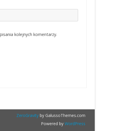
isania kolejnych komentarzy.
ZeroGravity
by GalussoThemes.com
Powered by
WordPress